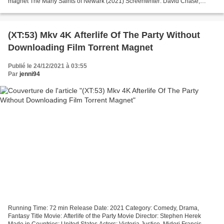
magnet The Many Saints of Newark (2021) Screenwriter: David Chase,
Lawrence Konner Movie Director: Alan...
(XT:53) Mkv 4K Afterlife Of The Party Without
Downloading Film Torrent Magnet
Publié le 24/12/2021 à 03:55
Par
jenni94
Running Time: 72 min Release Date: 2021 Category: Comedy, Drama,
Fantasy Title Movie: Afterlife of the Party Movie Director: Stephen Herek
Made in Countries: United States Actors: Victoria Justice, Midori Francis,