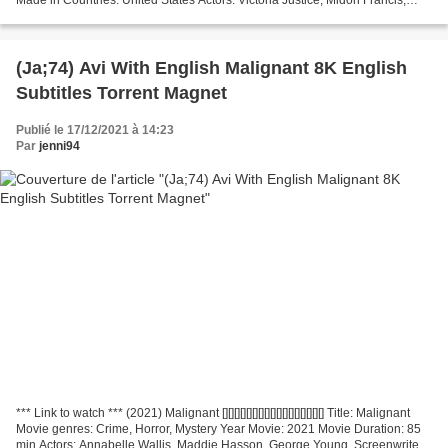
Robyn Scott Screenwriter: Carrie Freedle...
(Ja;74) Avi With English Malignant 8K English
Subtitles Torrent Magnet
Publié le 17/12/2021 à 14:23
Par
jenni94
*** Link to watch *** (2021) Malignant [][][][][][][][][][][][][][][][][] Title: Malignant
Movie genres: Crime, Horror, Mystery Year Movie: 2021 Movie Duration: 85
min Actors: Annabelle Wallis, Maddie Hasson, George Young, Screenwriter: