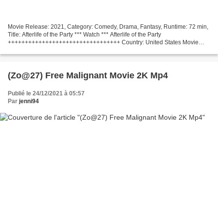
Movie Release: 2021, Category: Comedy, Drama, Fantasy, Runtime: 72 min,
Title: Afterlife of the Party *** Watch *** Afterlife of the Party
+++++++++++++++++++++++++++++++++ Country: United States Movie
actors: Victoria Justice, Midori Francis, Robyn Scott...
(Zo@27) Free Malignant Movie 2K Mp4
Publié le 24/12/2021 à 05:57
Par
jenni94