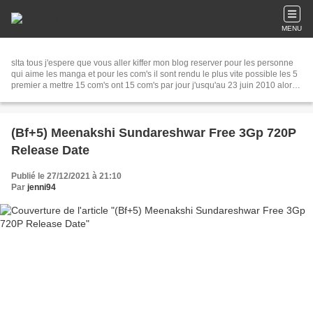
MENU
slta tous j'espere que vous aller kiffer mon blog reserver pour les personne
qui aime les manga et pour les com's il sont rendu le plus vite possible les 5
premier a mettre 15 com's ont 15 com's par jour j'usqu'au 23 juin 2010 alor a
tr&eacute; bientot
(Bf+5) Meenakshi Sundareshwar Free 3Gp 720P
Release Date
Publié le 27/12/2021 à 21:10
Par
jenni94