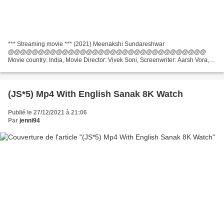
*** Streaming movie *** (2021) Meenakshi Sundareshwar
@@@@@@@@@@@@@@@@@@@@@@@@@@@@@@@@@
Movie country: India, Movie Director: Vivek Soni, Screenwriter: Aarsh Vora,
Movie actors: Sanya Malhotra, Abhimanyu Dasani, Shivkumar Subramaniam
Year Movie: 2021...
(JS*5) Mp4 With English Sanak 8K Watch
Publié le 27/12/2021 à 21:06
Par
jenni94