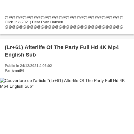
@@@@@@@@@@@@@@@@@@@@@@@@@@@@@@@@@
Click link (2021) Dear Evan Hansen
@@@@@@@@@@@@@@@@@@@@@@@@@@@@@@@@@
List of actors: Ben Platt, Julianne Moore, Kaitlyn Dever Movie Director:
Stephen Chbosky Country: United States Writers: Steven Levenson, Justin
Paul...
(Lr+61) Afterlife Of The Party Full Hd 4K Mp4
English Sub
Publié le 24/12/2021 à 06:02
Par
jenni94