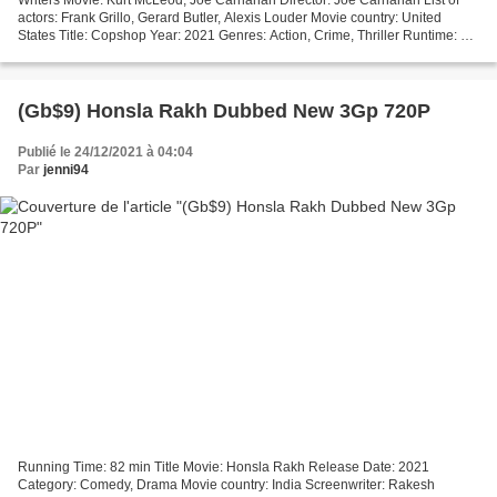
Writers Movie: Kurt McLeod, Joe Carnahan Director: Joe Carnahan List of
actors: Frank Grillo, Gerard Butler, Alexis Louder Movie country: United
States Title: Copshop Year: 2021 Genres: Action, Crime, Thriller Runtime: 61
min
@@@@@@@@@@@@@@@@@@@@@@@@@@@@@@@@@...
(Gb$9) Honsla Rakh Dubbed New 3Gp 720P
Publié le 24/12/2021 à 04:04
Par
jenni94
Running Time: 82 min Title Movie: Honsla Rakh Release Date: 2021
Category: Comedy, Drama Movie country: India Screenwriter: Rakesh