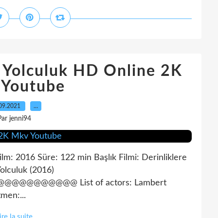
e Yolculuk HD Online 2K
 Youtube
09.2021
…
Par jenni94
Film: 2016 Süre: 122 min Başlık Filmi: Derinliklere
Yolculuk (2016)
@@@@@ List of actors: Lambert
men:...
ire la suite