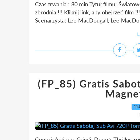
Czas trwania : 80 min Tytuł filmu: Świato
zbrodnia !!! Kliknij link, aby obejrzeć film
Scenarzysta: Lee MacDougall, Lee MacDou
L
(FP_85) Gratis Sabo
Magnet
11.