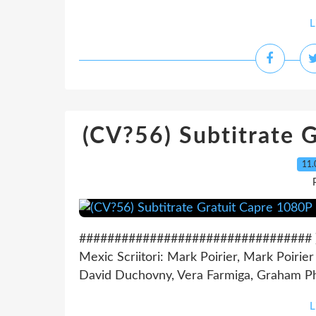
L
(CV?56) Subtitrate 
11.
################################# ))) Fa
Mexic Scriitori: Mark Poirier, Mark Poirier 
David Duchovny, Vera Farmiga, Graham Phil
L