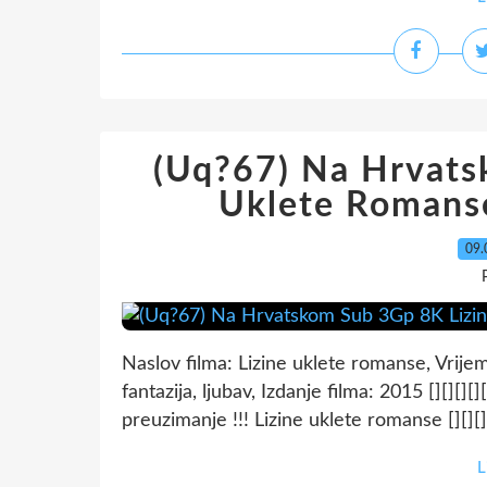
(Uq?67) Na Hrvats
Uklete Romanse
09.
Naslov filma: Lizine uklete romanse, Vrije
fantazija, ljubav, Izdanje filma: 2015 [][][][][]
preuzimanje !!! Lizine uklete romanse [][][][][]
L