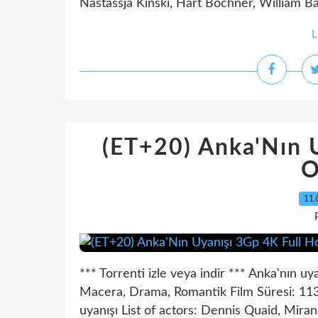
Nastassja Kinski, Hart Bochner, William Ba
L
(ET+20) Anka'Nın 
O
11.
*** Torrenti izle veya indir *** Anka'nın uyanış
Macera, Drama, Romantik Film Süresi: 113 m
uyanışı List of actors: Dennis Quaid, Miran