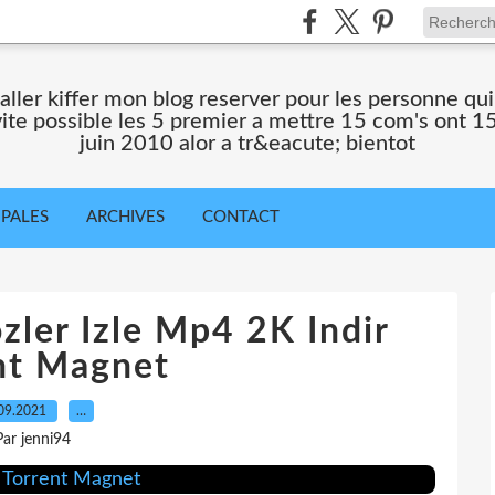
 aller kiffer mon blog reserver pour les personne qu
 vite possible les 5 premier a mettre 15 com's ont 15
juin 2010 alor a tr&eacute; bientot
IPALES
ARCHIVES
CONTACT
ler Izle Mp4 2K Indir
nt Magnet
09.2021
…
Par jenni94