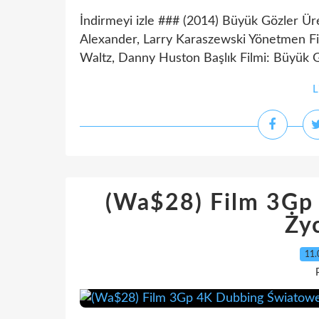
İndirmeyi izle ### (2014) Büyük Gözler Üre
Alexander, Larry Karaszewski Yönetmen F
Waltz, Danny Huston Başlık Filmi: Büyük Göz
L
(Wa$28) Film 3Gp
Ży
11.