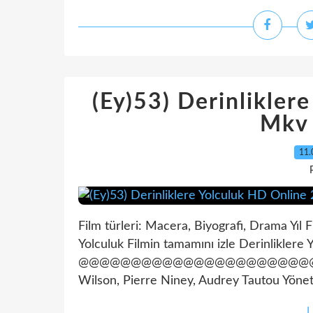
(Ey)53) Derinlikler
Mkv
11.
Film türleri: Macera, Biyografi, Drama Yıl 
Yolculuk Filmin tamamını izle Derinliklere 
@@@@@@@@@@@@@@@@@@@@@@@@@@@@
Wilson, Pierre Niney, Audrey Tautou Yönet
L