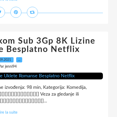
kom Sub 3Gp 8K Lizine
 Besplatno Netflix
09.2021
…
Par jenni94
me izvođenja: 98 min, Kategorija: Komedija,
[][][][][][][][][][][][] Veza za gledanje ili
[][][][][][][][][][][][]...
ire la suite