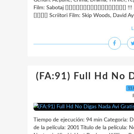
Genuri: Acțiune, Crimă, Dramă, Thriller, reg
Film: Sabotaj [][][][][][][][][][][][][][][][][] !
[][][][] Scriitori Film: Skip Woods, David Aye
L
(FA:91) Full Hd No 
11.
Tiempo de ejecución: 94 min Categoría: 
de la película: 2001 Título de la película: