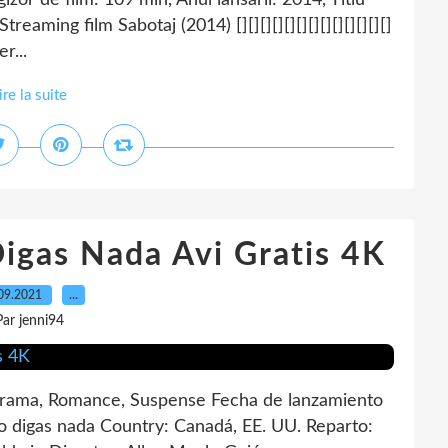
izor de film: 109 min, Anul lansării: 2014, Titlu
!! Streaming film Sabotaj (2014) [][][][][][][][][][][][][]
r...
ire la suite
Digas Nada Avi Gratis 4K
09.2021
…
Par jenni94
Drama, Romance, Suspense Fecha de lanzamiento
 No digas nada Country: Canadá, EE. UU. Reparto: