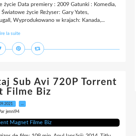
we życie Data premiery : 2009 Gatunki : Komedia,
 !!! Światowe życie Reżyser: Gary Yates,
gall, Wyprodukowano w krajach: Kanada,...
ire la suite
taj Sub Avi 720P Torrent
 Filme Biz
09.2021
…
Par jenni94