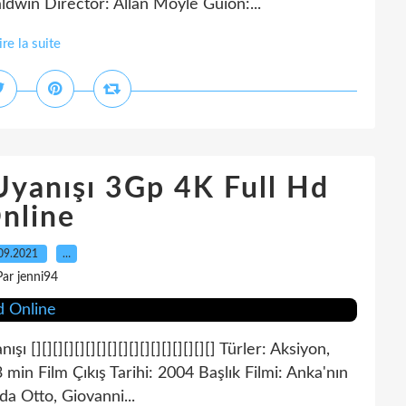
ldwin Director: Allan Moyle Guión:...
ire la suite
Uyanışı 3Gp 4K Full Hd
nline
09.2021
…
Par jenni94
ı [][][][][][][][][][][][][][][][][] Türler: Aksiyon,
in Film Çıkış Tarihi: 2004 Başlık Filmi: Anka'nın
da Otto, Giovanni...