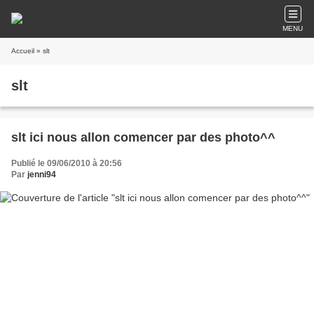
MENU
Accueil
» slt
slt
slt ici nous allon comencer par des photo^^
Publié le 09/06/2010 à 20:56
Par
jenni94