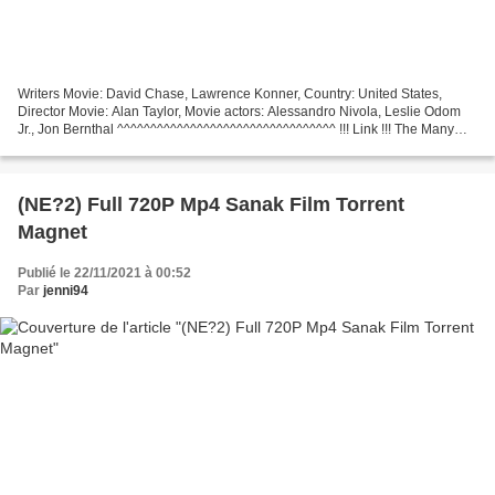
Writers Movie: David Chase, Lawrence Konner, Country: United States,
Director Movie: Alan Taylor, Movie actors: Alessandro Nivola, Leslie Odom
Jr., Jon Bernthal ^^^^^^^^^^^^^^^^^^^^^^^^^^^^^^^^^ !!! Link !!! The Many
Saints of Newark (2021) Genres: Crime,...
(NE?2) Full 720P Mp4 Sanak Film Torrent
Magnet
Publié le 22/11/2021 à 00:52
Par
jenni94