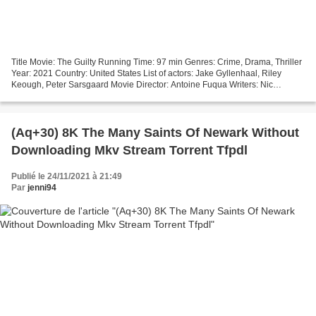
Title Movie: The Guilty Running Time: 97 min Genres: Crime, Drama, Thriller
Year: 2021 Country: United States List of actors: Jake Gyllenhaal, Riley
Keough, Peter Sarsgaard Movie Director: Antoine Fuqua Writers: Nic
Pizzolatto, Gustav Möller ### Watch...
(Aq+30) 8K The Many Saints Of Newark Without
Downloading Mkv Stream Torrent Tfpdl
Publié le 24/11/2021 à 21:49
Par
jenni94