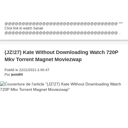
@@@@@@@@@@@@@@@@@@@@@@@@@@@@@@@@@ ***
Click link to watch Sanak
@@@@@@@@@@@@@@@@@@@@@@@@@@@@@@@@@
Genres: Action, Thriller Title: Sanak Runtime: 94 min Movie Release Date:
2021 Screenwriter: Ashish P. Verma Director: Kanishk Varma List of actors:
Vidyut...
(JZ!27) Kate Without Downloading Watch 720P
Mkv Torrent Magnet Moviezwap
Publié le 22/11/2021 à 00:47
Par
jenni94