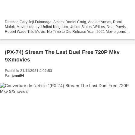
Director: Cary Joji Fukunaga, Actors: Daniel Craig, Ana de Armas, Rami
Malek, Movie country: United Kingdom, United States, Writers: Neal Purvis,
Robert Wade Title Movie: No Time to Die Release Year: 2021 Movie genres:
Action, Adventure, Thriller Duration:...
(PX-74) Stream The Last Duel Free 720P Mkv
9Xmovies
Publié le 21/11/2021 à 02:53
Par
jenni94