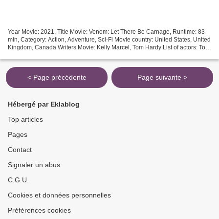
Year Movie: 2021, Title Movie: Venom: Let There Be Carnage, Runtime: 83
min, Category: Action, Adventure, Sci-Fi Movie country: United States, United
Kingdom, Canada Writers Movie: Kelly Marcel, Tom Hardy List of actors: Tom
Hardy, Woody Harrelson, Michelle...
< Page précédente
Page suivante >
Hébergé par Eklablog
Top articles
Pages
Contact
Signaler un abus
C.G.U.
Cookies et données personnelles
Préférences cookies