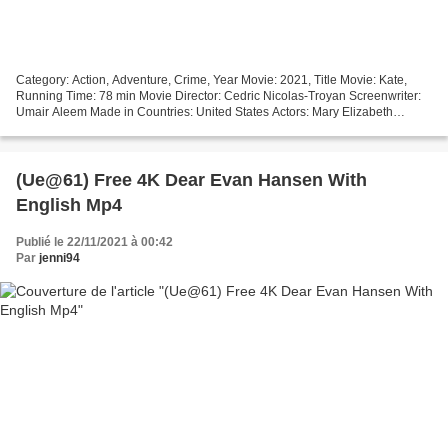
Category: Action, Adventure, Crime, Year Movie: 2021, Title Movie: Kate,
Running Time: 78 min Movie Director: Cedric Nicolas-Troyan Screenwriter:
Umair Aleem Made in Countries: United States Actors: Mary Elizabeth
Winstead, Woody Harrelson, Miku Patricia...
(Ue@61) Free 4K Dear Evan Hansen With
English Mp4
Publié le 22/11/2021 à 00:42
Par
jenni94