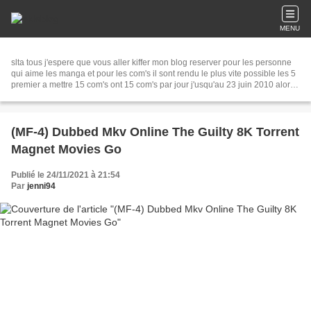
MENU
slta tous j'espere que vous aller kiffer mon blog reserver pour les personne
qui aime les manga et pour les com's il sont rendu le plus vite possible les 5
premier a mettre 15 com's ont 15 com's par jour j'usqu'au 23 juin 2010 alor a
tr&eacute; bientot
(MF-4) Dubbed Mkv Online The Guilty 8K Torrent
Magnet Movies Go
Publié le 24/11/2021 à 21:54
Par
jenni94