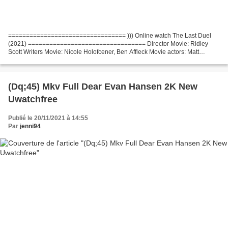
================================= ))) Online watch The Last Duel
(2021) ================================= Director Movie: Ridley
Scott Writers Movie: Nicole Holofcener, Ben Affleck Movie actors: Matt
Damon, Adam Driver, Jodie Comer Made in Countries:...
(Dq;45) Mkv Full Dear Evan Hansen 2K New
Uwatchfree
Publié le 20/11/2021 à 14:55
Par
jenni94