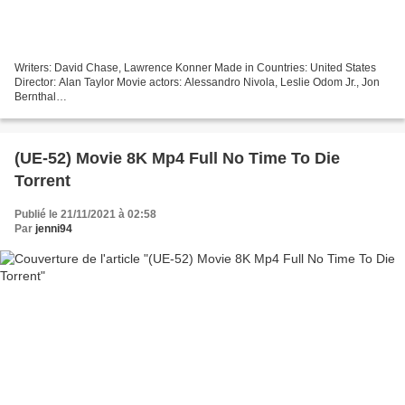
Writers: David Chase, Lawrence Konner Made in Countries: United States
Director: Alan Taylor Movie actors: Alessandro Nivola, Leslie Odom Jr., Jon
Bernthal
@@@@@@@@@@@@@@@@@@@@@@@@@@@@@@@@@ ***
Link to watch movie The Many Saints of Newark
@@@@@@@@@@@@@@@@@@@@@@@@@@@@@@@@@...
(UE-52) Movie 8K Mp4 Full No Time To Die
Torrent
Publié le 21/11/2021 à 02:58
Par
jenni94