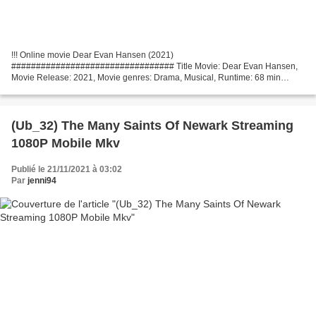
!!! Online movie Dear Evan Hansen (2021)
################################# Title Movie: Dear Evan Hansen,
Movie Release: 2021, Movie genres: Drama, Musical, Runtime: 68 min
Country: United States, Movie actors: Ben Platt, Julianne Moore, Kaitlyn
Dever,...
(Ub_32) The Many Saints Of Newark Streaming
1080P Mobile Mkv
Publié le 21/11/2021 à 03:02
Par
jenni94