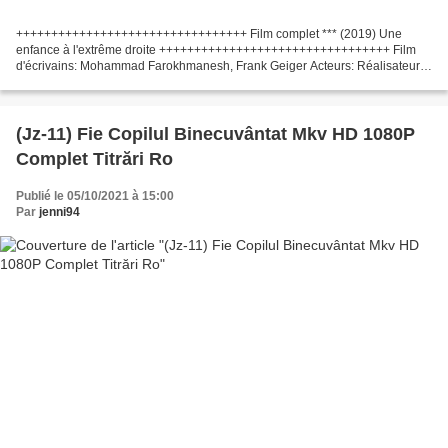
+++++++++++++++++++++++++++++++++ Film complet *** (2019) Une
enfance à l'extrême droite +++++++++++++++++++++++++++++++++ Film
d'écrivains: Mohammad Farokhmanesh, Frank Geiger Acteurs: Réalisateur
Film: Pays: Allemagne Durée du film: 85 min Date de sortie:...
(Jz-11) Fie Copilul Binecuvântat Mkv HD 1080P
Complet Titrări Ro
Publié le 05/10/2021 à 15:00
Par
jenni94