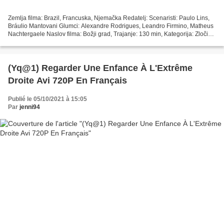
Zemlja filma: Brazil, Francuska, Njemačka Redatelj: Scenaristi: Paulo Lins,
Bráulio Mantovani Glumci: Alexandre Rodrigues, Leandro Firmino, Matheus
Nachtergaele Naslov filma: Božji grad, Trajanje: 130 min, Kategorija: Zločin,
drama, Godina filma: 2002...
(Yq@1) Regarder Une Enfance À L'Extrême
Droite Avi 720P En Français
Publié le 05/10/2021 à 15:05
Par
jenni94