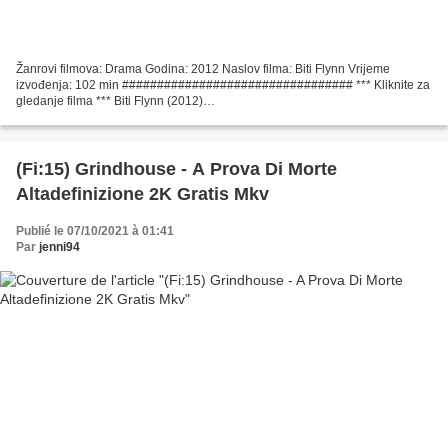
Žanrovi filmova: Drama Godina: 2012 Naslov filma: Biti Flynn Vrijeme
izvođenja: 102 min ################################# *** Kliknite za
gledanje filma *** Biti Flynn (2012)
################################# Redatelj: Paul Weitz, Filmski
glumci: Paul...
(Fi:15) Grindhouse - A Prova Di Morte
Altadefinizione 2K Gratis Mkv
Publié le 07/10/2021 à 01:41
Par
jenni94