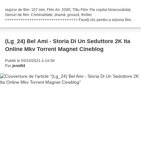
regizor de film: 107 min, Film An: 2000, Titlu Film: Fie copilul binecuvântat,
Genuri de film: Criminalitate, dramă, groază, thriller
+++++++++++++++++++++++++++++++++ Faceți clic pentru a viziona filmul
Fie copilul binecuvântat +++++++++++++++++++++++++++++++++...
(Lg_24) Bel Ami - Storia Di Un Seduttore 2K Ita
Online Mkv Torrent Magnet Cineblog
Publié le 05/10/2021 à 14:56
Par
jenni94