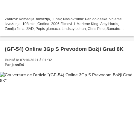
Žanrovi: Komedija, fantazija, ljubav, Naslov filma: Peh do daske, Vrijeme
izvođenja: 108 min, Godina: 2006 Filmovi: I. Marlene King, Amy Harris,
Zemlja filma: SAD, Popis glumaca: Lindsay Lohan, Chris Pine, Samaire
Armstrong, Redatelj: Donald Petrie Kliknite...
(GF-54) Online 3Gp S Prevodom Božji Grad 8K
Publié le 07/10/2021 à 01:32
Par
jenni94